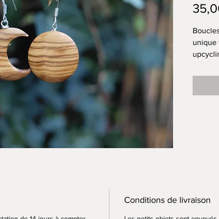
35,0
Boucles 
unique 
upcycli
Bois :ol
Crochet
Diamèt
Longueu
Poids p
Chaque 
peut y 
photos 
Conditions de livraison
ctation de 14 jours à compter
Les petits objets sont envoyés