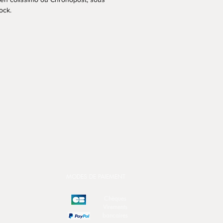
tock.
MODES DE PAIEMENT
Chèques
Virements
bancaires