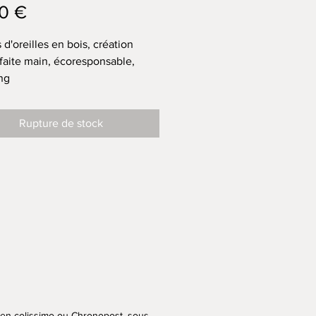
Prix
0 €
d'oreilles en bois, création
faite main, écoresponsable,
ng
ivier
 : Argent 925
Rupture de stock
re 2,5cm
r totale (avec crochet) 4,5 cm
ar boucle 1 g
morceau d'olivier est unique, il
avoir des différences entre les
et les boucles disponibles
 en colissimo ou Chronopost, sous