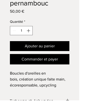
pernambouc
Prix
50,00 €
Quantité
*
Ajouter au panier
Commander et payer
Boucles d'oreilles en
bois, création unique faite main,
écoresponsable, upcycling
Bois : pernambouc
Crochet : Argent 925
Retours et échanges
Longueur totale (avec attache) 6
cm.
Le client dispose d’un délai de